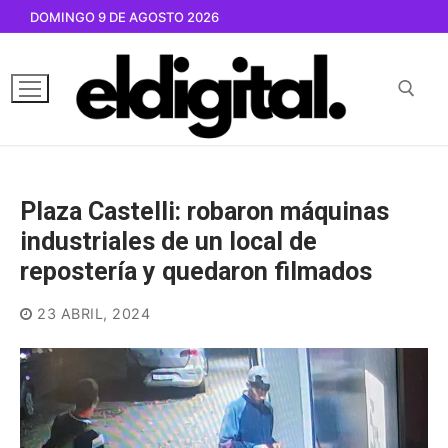
Ir
DOMINGO 9 DE AGOSTO 2026
al
contenido
Buscar por:
Plaza Castelli: robaron máquinas
industriales de un local de
repostería y quedaron filmados
23 ABRIL, 2024