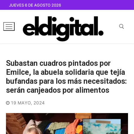
Ir
JUEVES 6 DE AGOSTO 2026
al
contenido
Buscar por:
Subastan cuadros pintados por
Emilce, la abuela solidaria que tejía
bufandas para los más necesitados:
serán canjeados por alimentos
19 MAYO, 2024