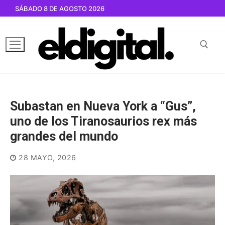
Ir
SÁBADO 8 DE AGOSTO 2026
al
contenido
Buscar por:
Subastan en Nueva York a “Gus”,
uno de los Tiranosaurios rex más
grandes del mundo
28 MAYO, 2026