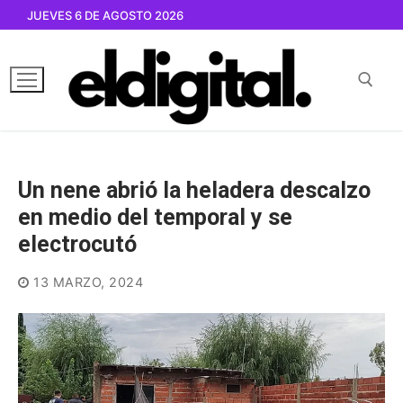
Ir
JUEVES 6 DE AGOSTO 2026
al
contenido
Buscar por:
Un nene abrió la heladera descalzo
en medio del temporal y se
electrocutó
13 MARZO, 2024