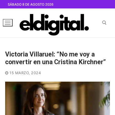
Ir
SÁBADO 8 DE AGOSTO 2026
al
contenido
Buscar por:
Victoria Villaruel: “No me voy a
convertir en una Cristina Kirchner”
15 MARZO, 2024