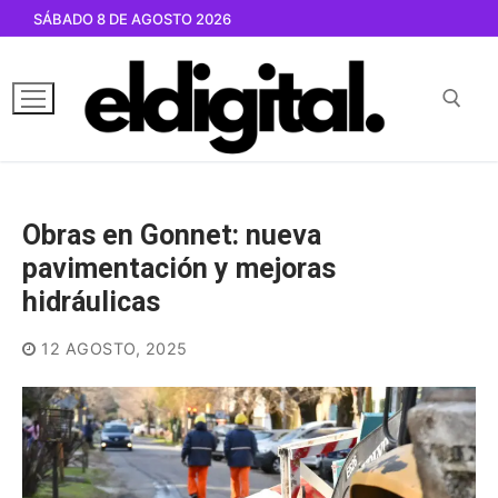
Ir
SÁBADO 8 DE AGOSTO 2026
al
contenido
Buscar por:
Obras en Gonnet: nueva
pavimentación y mejoras
hidráulicas
12 AGOSTO, 2025