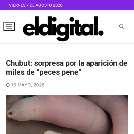
Ir
VIERNES 7 DE AGOSTO 2026
al
contenido
Buscar por:
Chubut: sorpresa por la aparición de
miles de “peces pene”
15 MAYO, 2026