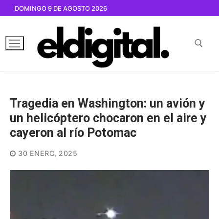
Ir
DOMINGO 9 DE AGOSTO 2026
al
contenido
Buscar por:
Tragedia en Washington: un avión y
un helicóptero chocaron en el aire y
cayeron al río Potomac
30 ENERO, 2025