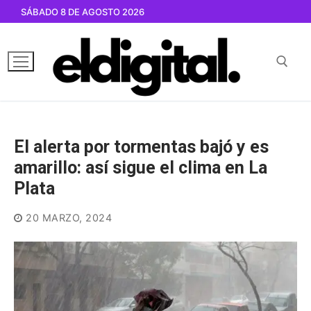
Ir
SÁBADO 8 DE AGOSTO 2026
al
contenido
Buscar por:
El alerta por tormentas bajó y es
amarillo: así sigue el clima en La
Plata
20 MARZO, 2024