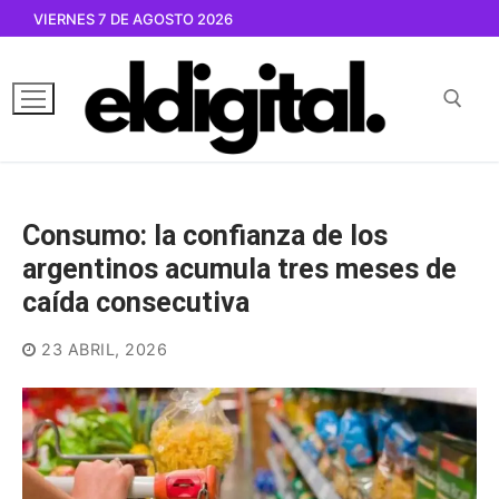
Ir
VIERNES 7 DE AGOSTO 2026
al
contenido
Buscar por:
Consumo: la confianza de los
argentinos acumula tres meses de
caída consecutiva
23 ABRIL, 2026