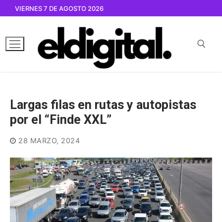
Ir
VIERNES 7 DE AGOSTO 2026
al
contenido
Buscar por:
Largas filas en rutas y autopistas
por el “Finde XXL”
28 MARZO, 2024