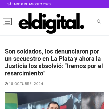
Ir
SÁBADO 8 DE AGOSTO 2026
al
contenido
Buscar por:
Son soldados, los denunciaron por
un secuestro en La Plata y ahora la
Justicia los absolvió: “Iremos por el
resarcimiento”
18 OCTUBRE, 2024