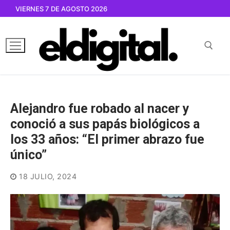
Ir
VIERNES 7 DE AGOSTO 2026
al
contenido
Buscar por:
Alejandro fue robado al nacer y
conoció a sus papás biológicos a
los 33 años: “El primer abrazo fue
único”
18 JULIO, 2024